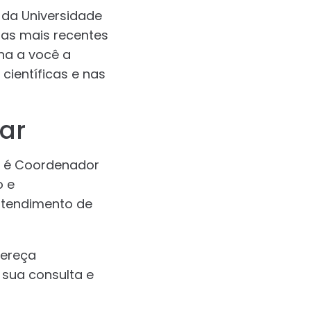
 da Universidade
 as mais recentes
na a você a
ientíficas e nas
ar
 e é Coordenador
o e
tendimento de
fereça
 sua consulta e