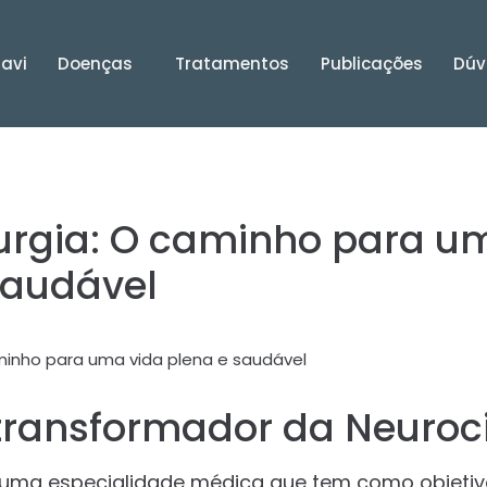
Davi
Doenças
Tratamentos
Publicações
Dúv
urgia: O caminho para u
saudável
transformador da Neuroci
é uma especialidade médica que tem como objetiv