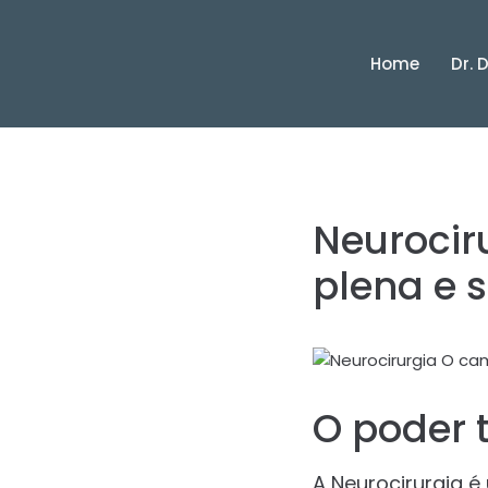
Home
Dr. 
Neurocir
plena e 
O poder 
A Neurocirurgia 