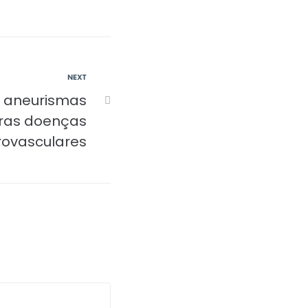
NEXT
 aneurismas
tras doenças
rovasculares