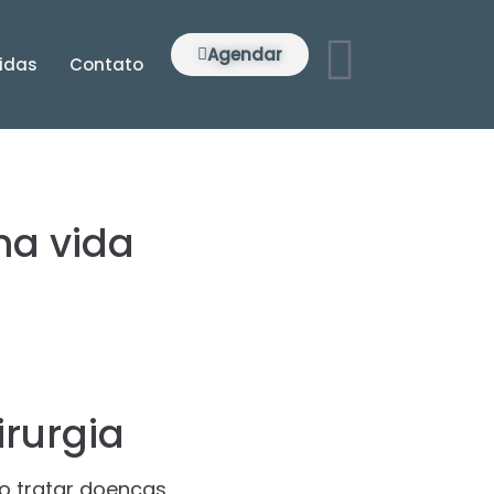
Agendar
idas
Contato
ma vida
rurgia
o tratar doenças