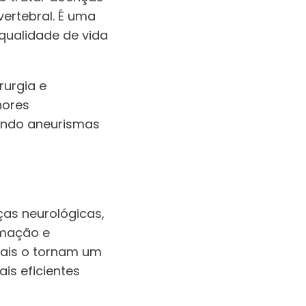
ertebral. É uma
qualidade de vida
rurgia e
hores
uindo aneurismas
ças neurológicas,
rmação e
nais o tornam um
is eficientes